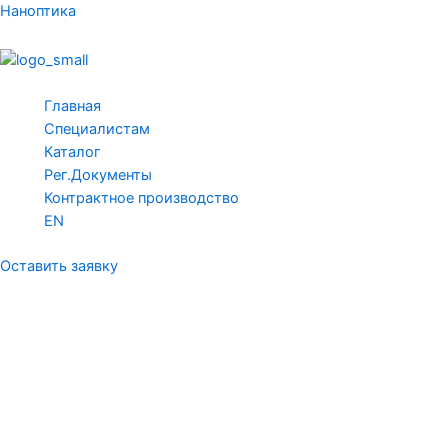
Перейти
Наноптика
к
содержимому
Меню
Главная
Специалистам
Каталог
Рег.Документы
Контрактное производство
EN
Оставить заявку
ИОЛ НаноХрусталик
ЦИТРИН CCL13.03 IOL/KIT
«Модель ТТ»