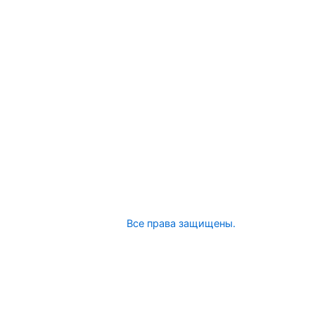
© 2025 ООО НанОптика.
Все права защищены.
Заказ ИОЛ
ФИО